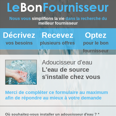
Nous vous
simplifions la vie
dans la recherche du
meilleur fournisseur
Décrivez
Recevez
Optez
vos besoins
plusieurs offres
pour le bon
fournisseur
Adoucisseur d'eau
L'eau de source
s'installe chez vous
Merci de compléter ce formulaire au maximum
afin de répondre au mieux à votre demande
Où souhaitez-vous installer un adoucisseur d'eau ? *