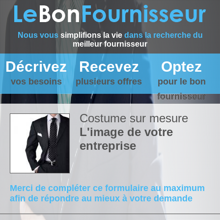
Nous vous
simplifions la vie
dans la recherche du
meilleur fournisseur
Décrivez
Recevez
Optez
vos besoins
plusieurs offres
pour le bon
fournisseur
Costume sur mesure
L'image de votre
entreprise
Merci de compléter ce formulaire au maximum
afin de répondre au mieux à votre demande