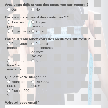
Avez-vous déjà acheté des costumes sur mesure ?
Oui
Non
Portez-vous souvent des costumes ? *
Tous les
1 x par
jours
semaine
1 x par mois
Autre
Pour qui recherchez vous des costumes sur mesure ? *
Pour vous-
Pour les
même
représentants
de votre
société
Pour une
Autre
foire / un
évènement
Quel est votre budget ? *
Moins de
De 600 à
600 €
900 €
Plus de 900
€
Votre adresse email *