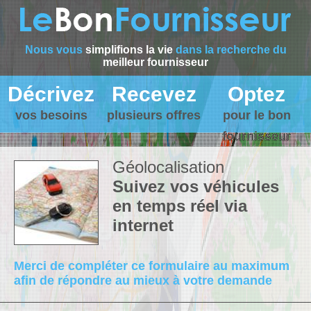
Nous vous
simplifions la vie
dans la recherche du
meilleur fournisseur
Décrivez
Recevez
Optez
vos besoins
plusieurs offres
pour le bon
fournisseur
Géolocalisation
Suivez vos véhicules
en temps réel via
internet
Merci de compléter ce formulaire au maximum
afin de répondre au mieux à votre demande