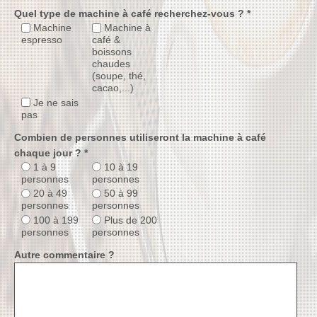
Quel type de machine à café recherchez-vous ? *
Machine
Machine à
espresso
café &
boissons
chaudes
(soupe, thé,
cacao,...)
Je ne sais
pas
Combien de personnes utiliseront la machine à café
chaque jour ? *
1 à 9
10 à 19
personnes
personnes
20 à 49
50 à 99
personnes
personnes
100 à 199
Plus de 200
personnes
personnes
Autre commentaire ?