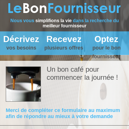
Nous vous
simplifions la vie
dans la recherche du
meilleur fournisseur
Décrivez
Recevez
Optez
vos besoins
plusieurs offres
pour le bon
fournisseur
Un bon café pour
commencer la journée !
Merci de compléter ce formulaire au maximum
afin de répondre au mieux à votre demande