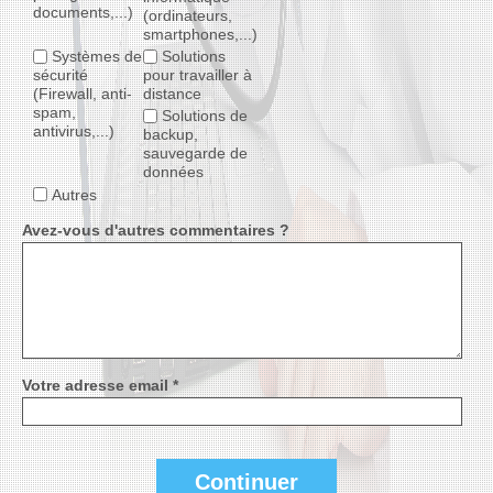
documents,...)
(ordinateurs,
smartphones,...)
Systèmes de
Solutions
sécurité
pour travailler à
(Firewall, anti-
distance
spam,
Solutions de
antivirus,...)
backup,
sauvegarde de
données
Autres
Avez-vous d'autres commentaires ?
Votre adresse email *