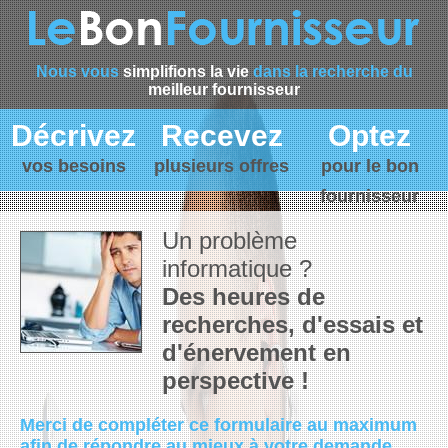
Nous vous
simplifions la vie
dans la recherche du
meilleur fournisseur
Décrivez
Recevez
Optez
vos besoins
plusieurs offres
pour le bon
fournisseur
Un problème
informatique ?
Des heures de
recherches, d'essais et
d'énervement en
perspective !
Merci de compléter ce formulaire au maximum
afin de répondre au mieux à votre demande