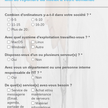
Combien d'ordinateurs y-a-t-il dans votre société ? *
0-5
6-10
11-15
16-20
Plus de 20
Avec quel système d'exploitation travaillez-vous ? *
MacOS
Linux
Windows
Autre
Disposez-vous d'un ou plusieurs serveur(s) ? *
Oui
Non
Avez vous un département ou une personne interne
responsable de l'IT ? *
Oui
Non
De quel(s) service(s) avez-vous besoin ?
Service de
Achat et/ou
messagerie
maintenance
(Email,
de serveurs
agenda,
Matériel
partage de
informatique