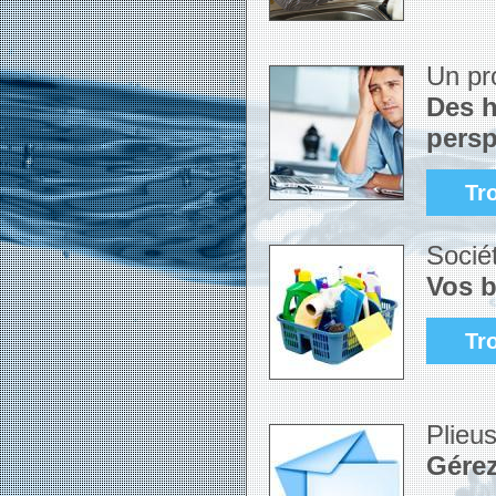
Un pr
Des h
persp
Tr
Socié
Vos b
Tr
Plieus
Gérez