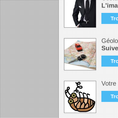
L'ima
Tr
Géolo
Suive
Tr
Votre
Tr