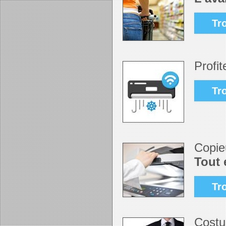
Tr
Profit
Tr
Copie
Tout 
Tr
Costu