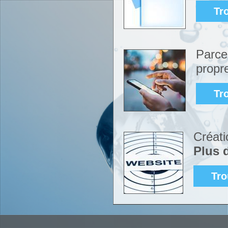
Tr
Parce
propr
Tr
Créati
Plus d
Tro