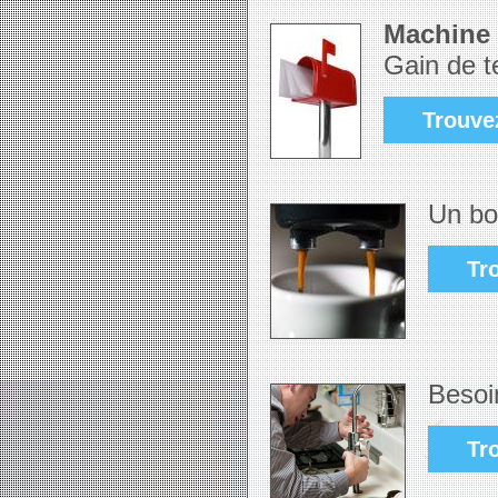
Machine 
Gain de t
Trouve
Un bo
Tr
Besoi
Tr