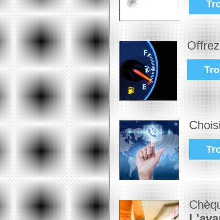
Tr
Offrez
Tro
Chois
Tr
Chèqu
L'ava