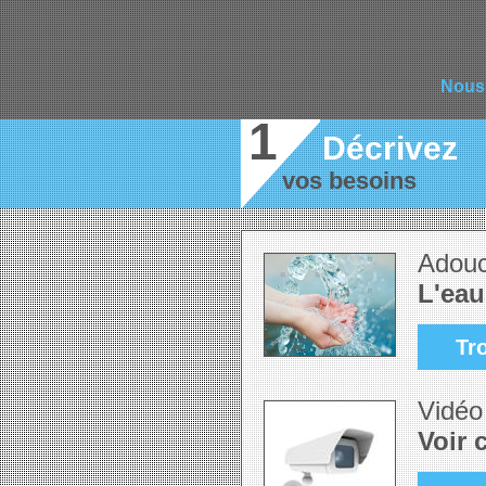
Nous
1
Décrivez
vos besoins
Adouc
L'eau
Tr
Vidéo 
Voir 